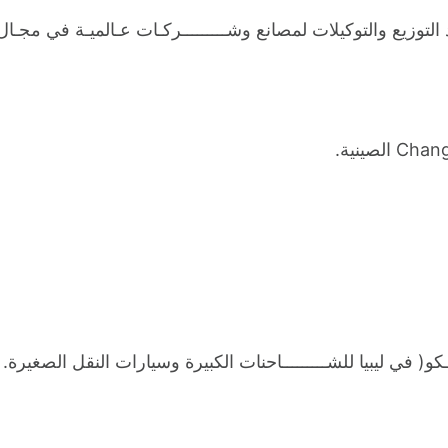
توزيع والتوكيلات لمصانع وشـــــــــركـات عـالميـة في مجـال الآ