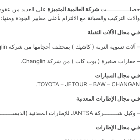
حصلـــــــــــــــت
شركة العالمية المتميزة
على العديد من عقود ال
وآلات التركيب والصيانة مع الالتزام بأعلى معايير الجودة ومنها:
فـي مجال الآلات الثقيلة
– آلات تسوية التربة ( كاشيك ) بمختلف أحجامها من شركة Changlin الصينية.
– حفارات صغيرة ( بوب كات ) من شركة Changlin.
فـي مجال السيارات
TOYOTA – JETOUR – BAW – CHANGAN.
فـي مجال الإطارات المعدنية
– وكيل شـــــــــركة JANTSA للإطارات المعدنية )الديســـــــــكو( في ليبيا للشـــــــــاحنات الكبيرة وسيارات النقل الصغيرة.
فـي مجال الإطارات