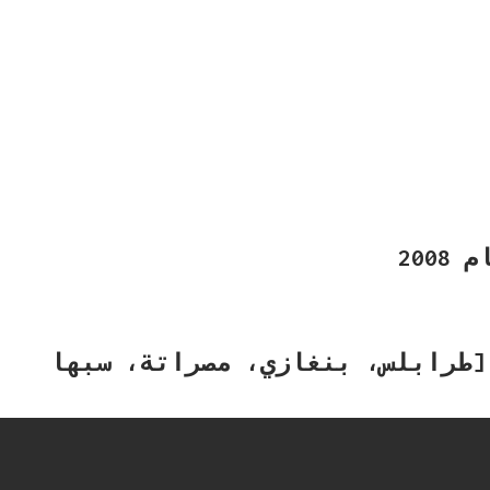
20
[طرابلس، بنغازي، مصراتة، سبها